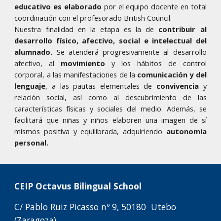
educativo es elaborado
por el equipo docente en total
co
ordinación
con el profesorado British
Council.
Nuestra finalidad en la etapa
es la de
contribuir al
desarrollo físico, afectivo, social e intelectual de
l
alumnado
.
Se atenderá progresivamente al desarrollo
afectivo, al
movimiento
y los hábitos de control
corporal, a las manifestaciones de la
comunicación y del
lenguaje
, a las pautas elementales de
convivencia
y
relación social, así como al descubrimiento de las
características físicas y sociales del medio. Además, se
facilitará que niñas y niños elaboren una imagen de sí
mismos positiva y equilibrada
, adquiriendo
autonomía
personal.
C
EIP
Octavus
Bilingual School
C/
Pablo Ruiz Picasso
nº
9
, 50
180
Utebo
(Zaragoza)