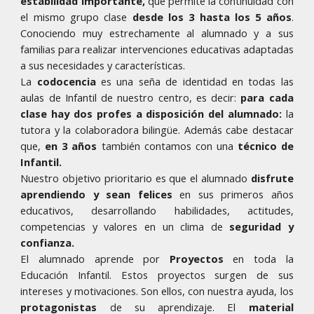
estabilidad importante,
que permite la continuidad con
el mismo grupo clase
desde los 3 hasta los 5 años
.
C
onociendo muy estrechamente al alumnado y a sus
familias para realizar intervenciones educativas adaptadas
a sus necesidades y características.
La
codocencia
es una seña de identidad en todas las
aulas de Infantil de nuestro centro, es decir:
para cada
clase hay dos profes a disposición del alumnado:
la
tutora y la colaboradora bilingüe. Además cabe destacar
que,
en 3 años
también contamos con una
técnico de
Infantil.
Nuestro objetivo prioritario es que
el alumnado
disfrute
aprendiendo y sean felices
en sus primeros años
educativos, desarrollando habilidades, actitudes,
competencias y valores en un clima de
seguridad y
confianza.
El
alumnado aprende por
Proyectos
en toda la
Educación Infantil. Estos proyectos s
urgen de sus
intereses y motivaciones. S
on ellos, con nuestra ayuda, los
protagonistas
de su aprendizaje. El
material