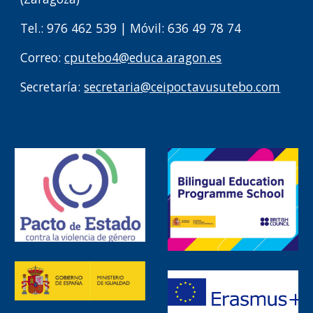
Tel.: 976
462
539
|
Móvil: 636 49 78 74
Correo:
cputebo4
@
educa.aragon
.
es
Secretaría:
secretaria@ceipoctavusutebo.com