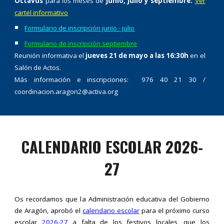
Octavus
para los meses de
junio, julio y septiembre.
Ver
cartel informativo
Formulario de inscripción junio - julio
Formulario de inscripción septiembre
Reunión informativa el
jueves 21 de mayo a las 16:30h
en el
Salón de Actos.
Más información e inscripciones: 976 40 21 30 /
coordinacion.aragon2@activa.org
CALENDARIO ESCOLAR
2026-
27
Os recordamos que l
a Administración educativa del Gobierno
de Aragón,
aprobó
el
calendario escolar
para
el próximo curso
escolar
2026-27
a falta de los festivos locales, que los