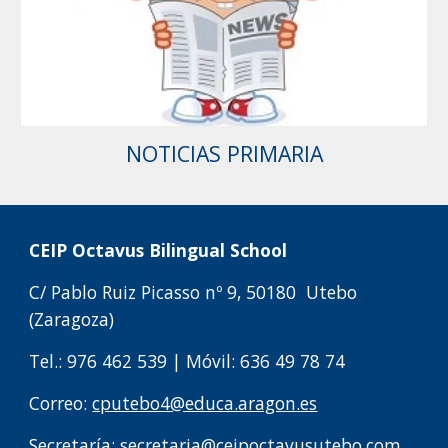
NOTICIAS PRIMARIA
C
EIP
Octavus
Bilingual School
C/
Pablo Ruiz Picasso
nº
9
, 50
180
Utebo
(Zaragoza)
Tel.: 976
462
539
|
Móvil: 636 49 78 74
Correo:
cputebo4
@
educa.aragon
.
es
Secretaría:
secretaria@ceipoctavusutebo.com