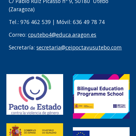
C/
Pablo Ruiz Picasso
nº
9
, 50
180
Utebo
(Zaragoza)
Tel.: 976
462
539
|
Móvil: 636 49 78 74
Correo:
cputebo4
@
educa.aragon
.
es
Secretaría:
secretaria@ceipoctavusutebo.com