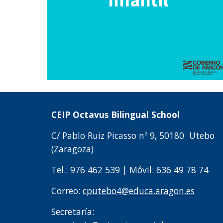
C
EIP
Octavus
Bilingual School
C/
Pablo Ruiz Picasso
nº
9
, 50
180
Utebo
(Zaragoza)
Tel.: 976
462
539
|
Móvil: 636 49 78 74
Correo:
cputebo4
@
educa.aragon
.
es
Secretaría: